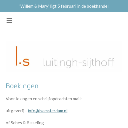
'Willem & Mary' ligt 5 februari in de boekhandel
Ga
direct
MATTHIAS ROZEMOND
naar
de
hoofdinhoud
Boekingen
Voor lezingen en schrijfopdrachten mail:
uitgeverij -
info@lsamsterdam.nl
of Sebes & Bisseling