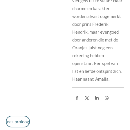
vleugels uit te slaan? Haar
charme en karakter
worden alvast opgemerkt
door prins Frederik
Hendrik, maar evengoed
door anderen die met de
Oranjes juist nog een
rekening hebben
openstaan. Een spel van
list en liefde ontspint zich.
Haar naam: Amalia.
D
D
S
D
e
e
h
e
l
e
a
l
e
l
r
e
n
e
n
lees proloog