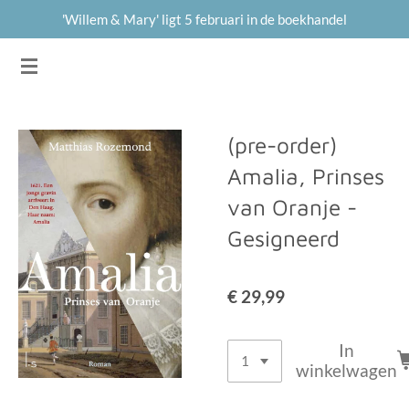
'Willem & Mary' ligt 5 februari in de boekhandel
Ga
direct
MATTHIAS ROZEMOND
naar
de
hoofdinhoud
(pre-order)
Amalia, Prinses
van Oranje -
Gesigneerd
€ 29,99
In
winkelwagen