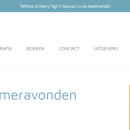
'Willem & Mary' ligt 5 februari in de boekhandel
RAFIE
BOEKEN
CONTACT
UITGEVERIJ
zomeravonden