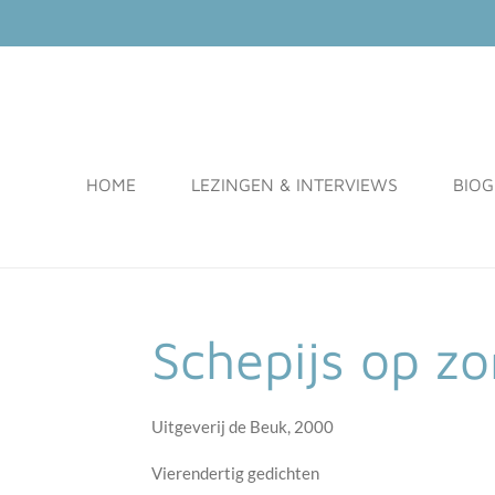
Ga
direct
naar
de
MATTHIAS ROZEMOND
hoofdinhoud
HOME
LEZINGEN & INTERVIEWS
BIOG
Schepijs op 
Uitgeverij de Beuk, 2000
Vierendertig gedichten